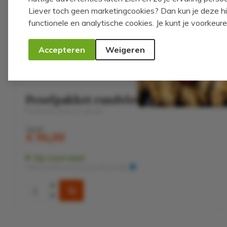
Liever toch geen marketingcookies? Dan kun je deze 
functionele en analytische cookies. Je kunt je voorkeu
Accepteren
Weigeren
Rundvlees
Proefpakket rundvlees - klein
Proef ons vlees en geniet...
Vanaf
€ 96,00
Op voorraad
Zéér snelle levering (op afspraak)