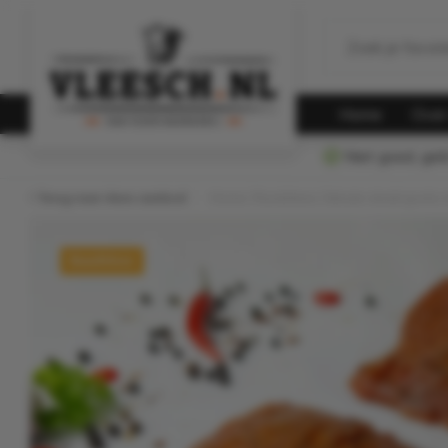
Home
Over
Niet goed, gel
Terug naar vlees aanbod
Home
/
Rundvlees
/
Minute steak (porto 
Rundvlees