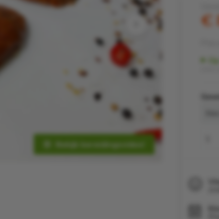
Vana
€ 
Prijs 
Op
Zéér s
Gew
Bekijk bereidingsvideo!
Vl
zoa
Ki
th