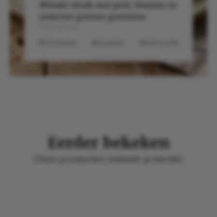
Minute steak met port, limoen en
zomerse groene groenten
Hoofdgerecht
20 minuten
2 porties
Eenvoudig
Eerder bekeken
Deze producten bekeek je eerder