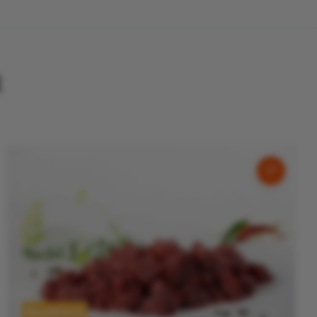
t
Rundvlees