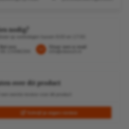
es nodig?
baar op werkdagen tussen 9.00 en 17.00.
Bel ons
Stuur een e-mail
06-23496394
info@vleesch.nl
ten over dit product
f een eerste review voor dit product
Schrijf je eigen review