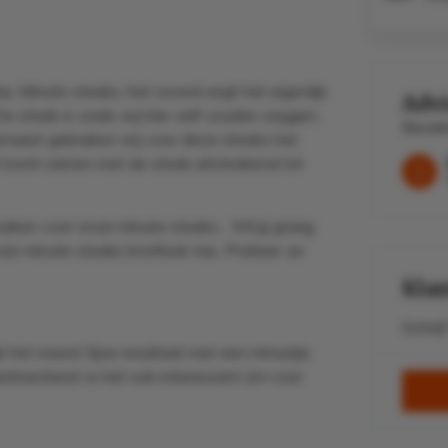
s.
Minute steaks, het woord zegt het eigenlijk
Advi
De steak is zoals wij hier zelf zouden zeggen,
Bereik
rnaast gebruiken wij voor deze steaks het
pt komt samen met de steak uitsteakend tot
uiken voor onze minute steaks... Wil jij graag
onze minute steaks knoflook mix. Probeer ze
Klan
Schrij
 het meest fijne resultaat met een minuutje
rimenteren is het ook interessant om voor