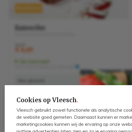
Rundvlees
Entrecôte
Proef onze botermalse entrecôtes
Vanaf
€ 6,45
Op voorraad
Zéér snelle levering (op afspraak)
Cookies op Vleesch
.
Vleesch gebruikt zowel functionele als analytische c
de website goed gemeten. Daarnaast kunnen er market
marketingcookies kunnen wij de ervaring op onze webs
nuttige advertenties laten zien en zo je ervaring perso