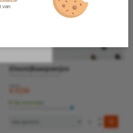
t van
Inschrijven
at deze verloopt!
Rundvlees
(Ossen)haaspuntjes
Heerlijke malse stukjes haas
Vanaf
€ 17,50
Op voorraad
Zéér snelle levering (op afspraak)