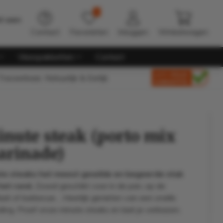
0
t een
Contact
Favorieten
Inloggen
Winkelwagen
Vleespakketten
Contact
raceerbaar, Natuurlijk & Eerlijk
nute steak (porto mix
rinade)
te steaks het meest gewilde en begeerde stuk
het rund.
Zowel geschikt voor in de pan, op de
plaat of barbecue… Heerlijk genieten van een snelle
ding. Proef onze minute steaks en laat je verbazen.