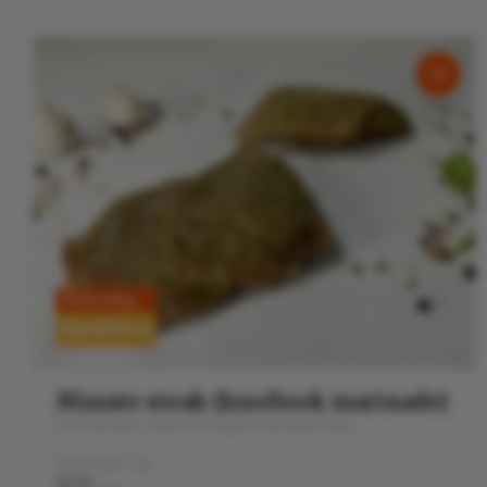
5% korting
Rundvlees
Minute steak (knoflook marinade)
Overheerlijke steak met eigen marinaderecept
Normaal € 7,15
Vanaf