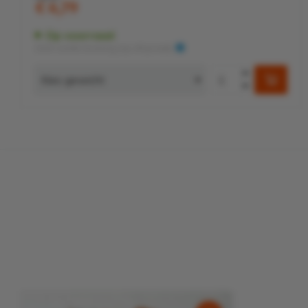
€ 6,79
Op voorraad
Zéér snelle levering (op afspraak)