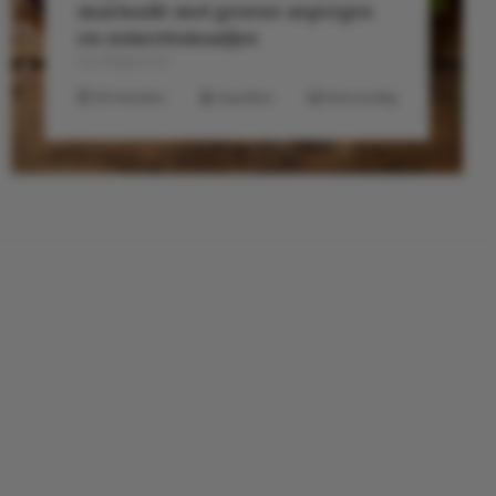
marinade met groene asperges
en zomertomaatjes
Hoofdgerecht
30 minuten
4 porties
Eenvoudig