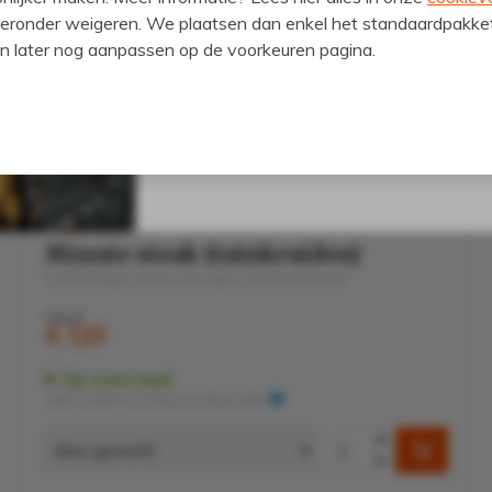
hieronder weigeren. We plaatsen dan enkel het standaardpakke
ren later nog aanpassen op de voorkeuren pagina.
Gebruik de kortingscode snel, voord
Rundvlees
Minute steak (tuinkruiden)
Overheerlijke steak met eigen marinaderecept
Vanaf
€ 7,15
Op voorraad
Zéér snelle levering (op afspraak)