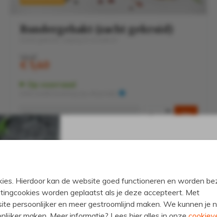
Rundergehakt (zacht gekruid)
Zacht gekruid, sappig & smaakvol
Vanaf
€ 5,40
Op voorraad
Zéér snelle levering (op afspraak)
10% korting op je b
ookies. Hierdoor kan de website goed functioneren en worden b
Schrijf je in voor onze nieuwsbrief en bl
ingcookies worden geplaatst als je deze accepteert. Met
laatste nieuws! Ontvang daarnaast dire
ite persoonlijker en meer gestroomlijnd maken. We kunnen je n
volgende aankoop!
onlijker maken. Meer informatie? Lees hier alles in onze
cookieve