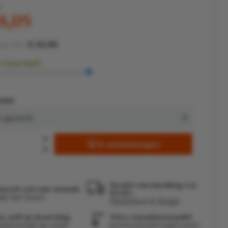
f
8,05
per kilo:
€ 30,99
 voorraad
nelle levering (op afspraak)
icht
In winkelwagen
Gratis verzending v.a.
eesch vol van smaak
€125,-
ls het hoort...
Nederland & België
es zelf je leverdag
Vers vacuümverpakt
uisbezorgd op maat
professioneel ingevroren