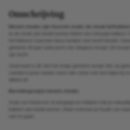
Omschrijving
Minute steaks zijn favoriet onder de steak liefhebber
al: de steak aan beide kanten lekker een minuutje bakken. 
het lekkerst wanneer deze medium rare heeft bereikt. Daa
geheime 40 jaar oude porto mix (slagers) recept. Dit rece
zijn recht.
Daarnaast is dit niet het enige geheime recept dat wij gebr
variatie in jouw steaks neem dan zeker ook een kijkje bij 
allebei uit.
Bereidingswijze minute steaks
Zoals we hierboven al aangegeven hebben heb je natuurlijk
bakken aan beide kanten. Maar wanneer je houdt van expe
rare te gaan.