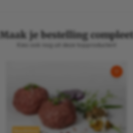
Maak je bestelling complee
Kies ook nog uit deze topproducten!
Rundvlees